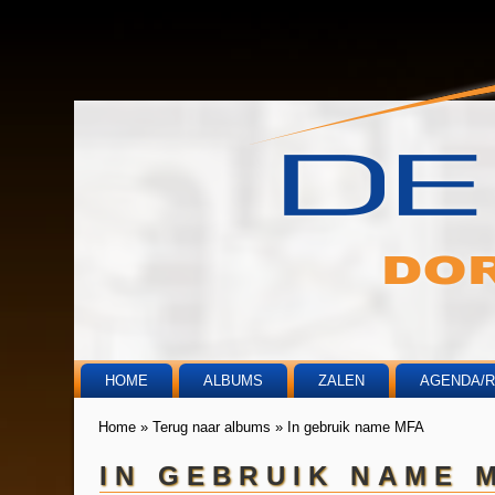
HOME
ALBUMS
ZALEN
AGENDA/
Home
»
Terug naar albums
»
In gebruik name MFA
U bent hier
IN GEBRUIK NAME 